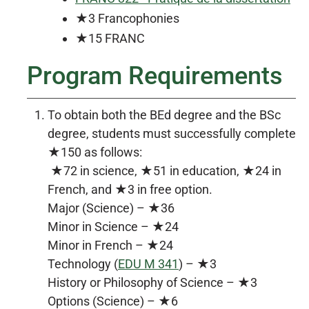
★3 Francophonies
★15 FRANC
Program Requirements
To obtain both the BEd degree and the BSc
degree, students must successfully complete
★150 as follows:
★72 in science, ★51 in education, ★24 in
French, and ★3 in free option.
Major (Science) – ★36
Minor in Science – ★24
Minor in French – ★24
Technology (
EDU M 341
) – ★3
History or Philosophy of Science – ★3
Options (Science) – ★6