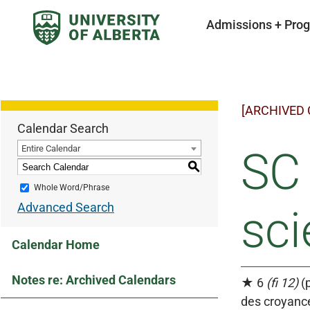
Admissions + Pro
[ARCHIVED
Calendar Search
Entire Calendar
SC 
S
Whole Word/Phrase
Advanced Search
sci
Calendar Home
Notes re: Archived Calendars
★ 6
(fi 12)
(p
des croyance