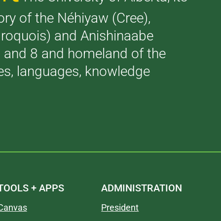
tory of the Néhiyaw (Cree),
(Iroquois) and Anishinaabe
 7 and 8 and homeland of the
ries, languages, knowledge
TOOLS + APPS
ADMINISTRATION
Canvas
President